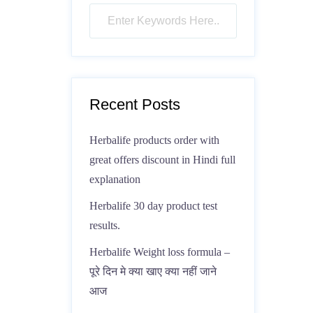
Recent Posts
Herbalife products order with
great offers discount in Hindi full
explanation
Herbalife 30 day product test
results.
Herbalife Weight loss formula –
पूरे दिन मे क्या खाए क्या नहीं जाने
आज