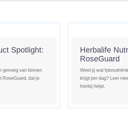
uct Spotlight:
Herbalife Nutr
RoseGuard
e er genoeg van binnen
Weet jij wat fytonutriën
ct RoseGuard, dat je
krijgt per dag? Leer me
hierbij helpt.