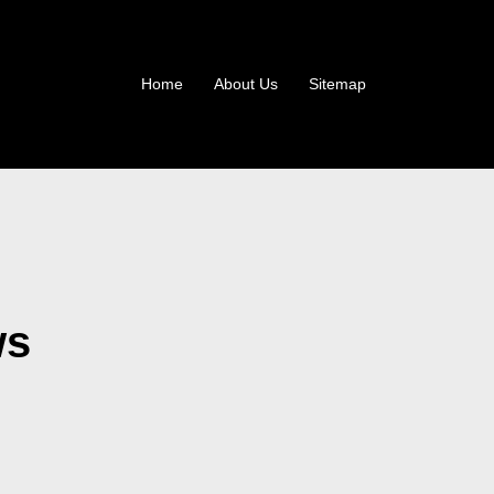
Home
About Us
Sitemap
ws